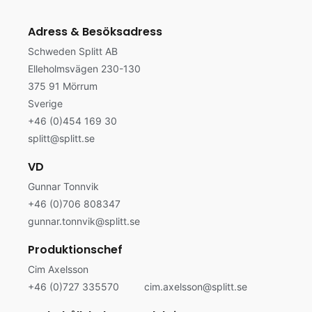
Adress & Besöksadress
Schweden Splitt AB
Elleholmsvägen 230-130
375 91 Mörrum
Sverige
+46 (0)454 169 30
splitt@splitt.se
VD
Gunnar Tonnvik
+46 (0)706 808347
gunnar.tonnvik@splitt.se
Produktionschef
Cim Axelsson
+46
(0)
727
335570
cim.axelsson@splitt.se