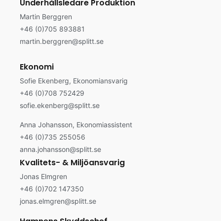
Underhållsledare Produktion
Martin Berggren
+46 (0)705 893881
martin.berggren@splitt.se
Ekonomi
Sofie Ekenberg, Ekonomiansvarig
+46 (0)708 752429
sofie.ekenberg@splitt.se
Anna Johansson, Ekonomiassistent
+46 (0)735 255056
anna.johansson@splitt.se
Kvalitets- & Miljöansvarig
Jonas Elmgren
+46
(0)702 147350
jonas.elmgren@splitt.se