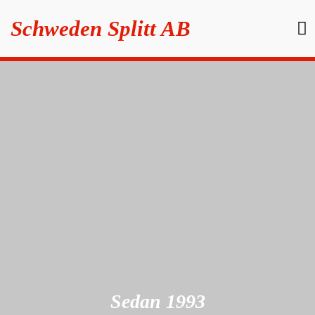
Schweden Splitt AB
Om 
Sedan 1993